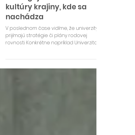
Alena Rusnáková: Škola
nefunguje izolovane od
kultúry krajiny, kde sa
nachádza
V poslednom čase vidíme, že univerzity
prijímajú stratégie či plány rodovej
rovnosti. Konkrétne napríklad Univerzita
Komenského aj TUKE...