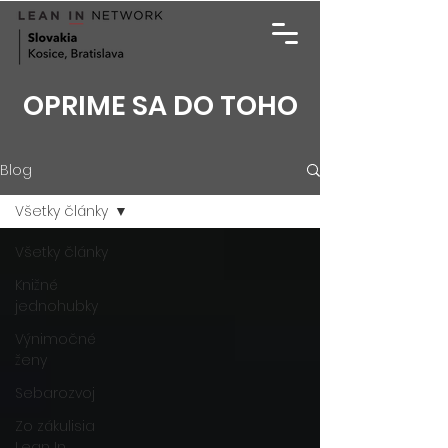
OPRIME SA DO TOHO
Blog
Všetky články
Všetky články
Knižné
jednohubky
Výnimočné
ženy
Sebarozvoj
Zo zákulisia
Lean In