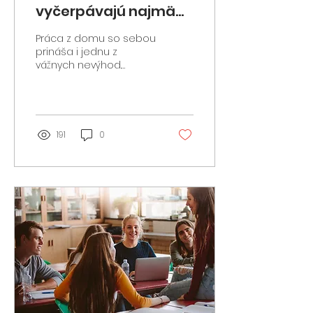
vyčerpávajú najmä
ženy. Ako tomu
Práca z domu so sebou
predchádzať?
prináša i jednu z
vážnych nevýhod.
Vyčerpanie z
videohovorov, tzv. Zoom
fatique. To je
spôsobené
komunikáciou cez...
191
0