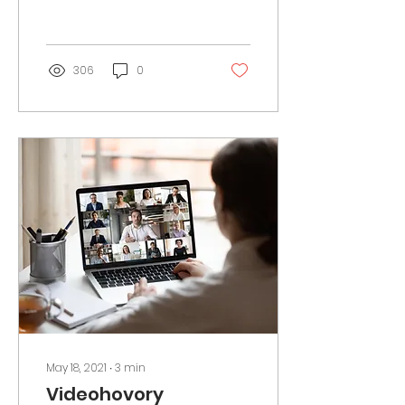
neúcta voči sebe
samej. S týmito
problémami bojuje...
306
0
May 18, 2021
∙
3
min
Videohovory