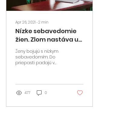
Apr 26, 2021
∙
2
min
Nízke sebavedomie
žien. Zlom nastáva u
tínedžeriek
Ženy bojujú s nízkym
sebavedomím. Do
priepasti padajú v
tínedžerskom veku.
Krivka dôvery v seba
samé po preklenutí sa
do “dospeláckeho”...
477
0
Load More