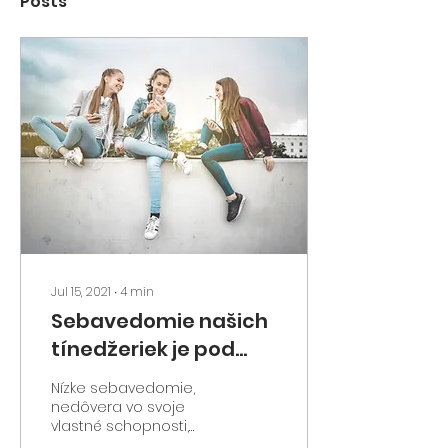
Posts
Jul 15, 2021
∙
4
min
Sebavedomie našich
tínedžeriek je pod
priemerom krajín EU
Nízke sebavedomie,
nedôvera vo svoje
vlastné schopnosti,
zdeformovaný obraz a