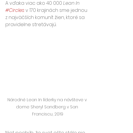
A vďaka viac ako 40 000 
Lean In 
#Circles
 v 170 krajinách sme jednou 
z najväčších komunít žien, ktoré sa 
pravidelne stretávajú. 
Národné Lean In líderky na návšteve v 
dome Sheryl Sandberg v San 
Franciscu, 2019
Niet pochýb, že svet ešte stále nie 