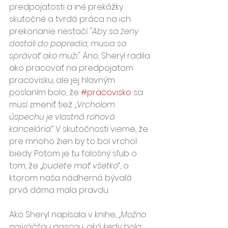
predpojatosti a iné prekážky 
skutočné a tvrdá práca na ich 
prekonanie nestačí. 
"Aby sa ženy 
dostali do popredia, musia sa 
správať ako muži."
 Áno, Sheryl radila 
ako pracovať na predpojatom 
pracovisku, ale jej hlavným 
poslaním bolo, že 
#pracovisko
 sa 
musí zmeniť tiež. 
„Vrcholom 
úspechu je vlastná rohová 
kancelária
.“ V skutočnosti vieme, že 
pre mnoho žien by to bol vrchol 
biedy. Potom je tu falošný sľub o 
tom, že „
budete mať všetko
“, o 
ktorom naša nádherná bývalá 
prvá dáma mala pravdu. 
Ako Sheryl napísala v knihe, 
„Možno 
najväčšou pascou, aká kedy bola 