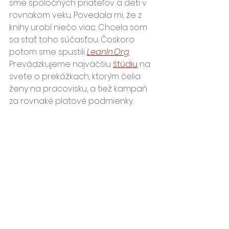
sme spoločných priateľov a deti v 
rovnakom veku. Povedala mi, že z 
knihy urobí niečo viac. Chcela som 
sa stať toho súčasťou. Čoskoro 
potom sme spustili 
LeanIn.Org
. 
Prevádzkujeme najväčšiu 
štúdiu
 na 
svete o prekážkach, ktorým čelia 
ženy na pracovisku, a tiež kampaň 
za rovnaké platové podmienky. 