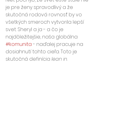
je pre ženy spravodlivý a že 
skutočná rodová rovnosť by vo 
všetkých smeroch vytvorila lepší 
svet. Sheryl a ja - a čo je 
najdôležitejšie, naša globálna 
#komunita
 - naďalej pracuje na 
dosiahnutí tohto cieľa. Toto je 
skutočná definícia 
lean in
.