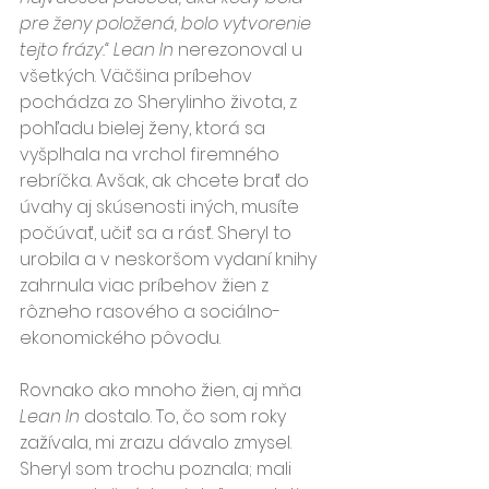
pre ženy položená, bolo vytvorenie 
tejto frázy.“ Lean In
 nerezonoval u 
všetkých. Väčšina príbehov 
pochádza zo Sherylinho života, z 
pohľadu bielej ženy, ktorá sa 
vyšplhala na vrchol firemného 
rebríčka. Avšak, ak chcete brať do 
úvahy aj skúsenosti iných, musíte 
počúvať, učiť sa a rásť. Sheryl to 
urobila a v neskoršom vydaní knihy 
zahrnula viac príbehov žien z 
rôzneho rasového a sociálno-
ekonomického pôvodu.
Rovnako ako mnoho žien, aj mňa 
Lean In
 dostalo. To, čo som roky 
zažívala, mi zrazu dávalo zmysel. 
Sheryl som trochu poznala; mali 