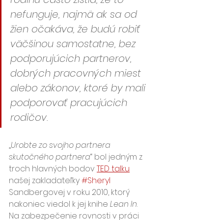
nefunguje, najmä ak sa od 
žien očakáva, že budú robiť 
väčšinou samostatne, bez 
podporujúcich partnerov, 
dobrých pracovných miest 
alebo zákonov, ktoré by mali 
podporovať pracujúcich 
rodičov.
„
Urobte zo svojho partnera 
skutočného partnera
“ bol jedným z 
troch hlavných bodov 
TED talku
našej zakladateľky 
#Sheryl
Sandbergovej v roku 2010, ktorý 
nakoniec viedol k jej knihe 
Lean In
. 
Na zabezpečenie rovnosti v práci 