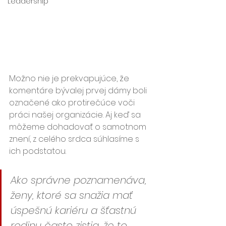
Leadership
Možno nie je prekvapujúce, že 
komentáre bývalej prvej dámy boli 
označené ako protirečúce voči 
práci našej organizácie. Aj keď sa 
môžeme dohadovať o samotnom 
znení, z celého srdca súhlasíme s 
ich podstatou. 
Ako správne poznamenáva, 
ženy, ktoré sa snažia mať 
úspešnú kariéru a šťastnú 
rodinu často zistia, že to 