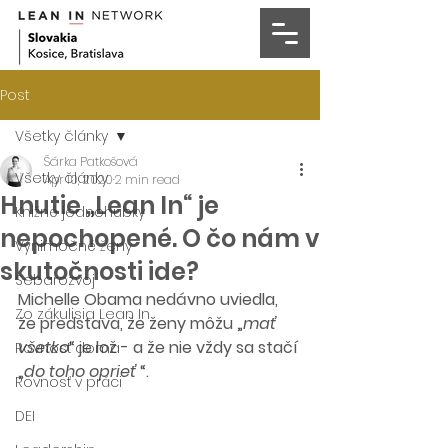
Post
Všetky články
Šárka Patkošová
Všetky články
Apr 10, 2020
2 min read
Hnutie „Lean In“ je
Knižné jednohubky
nepochopené. O čo nám v
Výnimočné ženy
skutočnosti ide?
Sebarozvoj
Michelle Obama nedávno uviedla, 
Zo zákulisia Lean In
že predstava, že ženy môžu „
mať 
všetko
“ je lož - a že nie vždy sa stačí 
Rovnosť doma
„
do toho oprieť
 “.
Rovnosť v práci
DEI