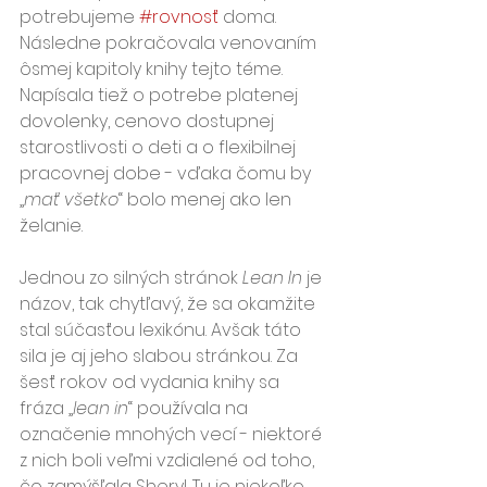
potrebujeme 
#rovnosť
 doma. 
Následne pokračovala venovaním 
ôsmej kapitoly knihy tejto téme. 
Napísala tiež o potrebe platenej 
dovolenky, cenovo dostupnej 
starostlivosti o deti a o flexibilnej 
pracovnej dobe - vďaka čomu by 
„
mať všetko
“ bolo menej ako len 
želanie.
Jednou zo silných stránok 
Lean In
 je 
názov, tak chytľavý, že sa okamžite 
stal súčasťou lexikónu. Avšak táto 
sila je aj jeho slabou stránkou. Za 
šesť rokov od vydania knihy sa 
fráza „
lean in
“ používala na 
označenie mnohých vecí - niektoré 
z nich boli veľmi vzdialené od toho, 
čo zamýšľala Sheryl. Tu je niekoľko 