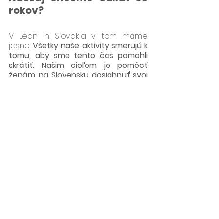
rokov? 
V Lean In Slovakia v tom máme 
jasno. 
Všetky naše aktivity smerujú k 
tomu, aby sme tento čas pomohli 
skrátiť. Našim cieľom je pomôcť 
ženám na Slovensku dosiahnuť svoj 
plný potenciál a zmeniť pracovné 
prostredie na inkluzívnejšie a 
spravodlivejšie pre všetkých. 
Slovenkám ponúkame vzdelávacie 
aktivity na ich 
rozvoj a rast
. Taktiež 
cez 
Lean In Circles
podporujeme 
menšie komunity žien, ktoré sa aj 
vďaka kvalitným materiálom môžu 
navzájom motivovať, povzbudzovať 
a učiť sa jedna od druhej. S 
partnerom Grow with Google 
realizujeme pravidelné workshopy 
pre podporu soft-skills, motivácie, 
sebaprezentácie a tým aj podpore 