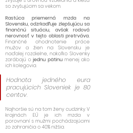
zvyšuje s úrovňou vzdelania a klesá 
so zvyšujúcim sa vekom. 
Rastúca priemerná mzda na 
Slovensku, odzrkadľuje zlepšujúcu sa 
finančnú situáciu, avšak rodová 
nerovnosť v tejto oblasti pretrváva.
Finančné ohodnotenie práce 
mužov a žien na Slovensku je 
naďalej rozdielne, nakoľko Slovenky 
zarábajú o
 jednu pätinu
 menej ako 
ich kolegovia.
Hodnota jedného eura 
pracujúcich Sloveniek je 80 
centov.
Najhoršie sú na tom ženy cudzinky. V 
krajinách EÚ je ich mzda v 
porovnaní s mužmi pochádzajúcimi 
zo zahraničia o 40% nižšia. 