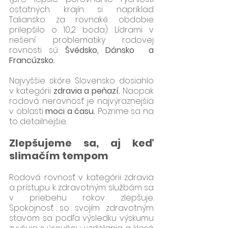
ostatných krajín si napríklad 
Taliansko za rovnaké obdobie 
prilepšilo o 10,2 boda). Lídrami v 
riešení problematiky rodovej 
rovnosti sú 
Švédsko, Dánsko  a 
Francúzsko.
Najvyššie skóre Slovensko dosiahlo 
v kategórii 
zdravia a peňazí.
 Naopak 
rodová nerovnosť je najvýraznejšia 
v oblasti 
moci a času.
 Pozrime sa na 
to detailnejšie. 
Zlepšujeme sa, aj keď 
slimačím tempom
Rodová rovnosť v kategórii zdravia 
a prístupu k zdravotným službám sa 
v priebehu rokov zlepšuje. 
Spokojnosť so svojím zdravotným 
stavom sa podľa výsledku výskumu 