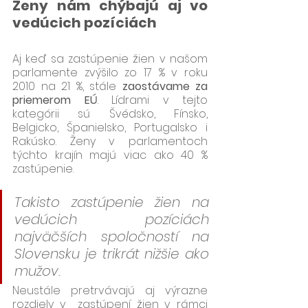
Ženy nám chýbajú aj vo 
vedúcich pozíciách 
Aj keď sa zastúpenie žien v našom 
parlamente zvýšilo zo 17 % v roku 
2010 na 21 %, stále 
zaostávame za 
priemerom EÚ
. Lídrami v tejto 
kategórii sú Švédsko, Fínsko, 
Belgicko, Španielsko, Portugalsko i 
Rakúsko. Ženy v parlamentoch 
týchto krajín majú viac ako 40 % 
zastúpenie. 
Takisto zastúpenie žien na 
vedúcich pozíciách 
najväčších spoločností na 
Slovensku je trikrát nižšie ako 
mužov.
Neustále pretrvávajú aj výrazne 
rozdiely v  zastúpení žien v rámci 