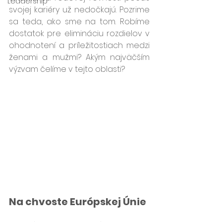
Leadership
svojej kariéry už nedočkajú. Pozrime 
sa teda, ako sme na tom. Robíme 
dostatok pre elimináciu rozdielov v 
ohodnotení a príležitostiach medzi 
ženami a mužmi? Akým najväčším 
výzvam čelíme v tejto oblasti? 
Na chvoste Európskej Únie