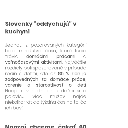
Slovenky “oddychujú” v 
kuchyni 
Jednou z pozorovaných kategórií 
bolo množstvo času, ktoré ľudia 
trávia 
domácimi prácam
i a 
voľnočasovými aktivitami
. Najväčšie 
rozdiely boli spozorované v prípade 
rodín s deťmi, kde až 
85 % žien je 
zodpovedných za domáce práce, 
varenie a starostlivosť o deti
. 
Naopak, v rodinách s deťmi si o 
polovicu viac mužov nájde 
niekoľkokrát do týždňa čas na to, čo 
ich baví. 
Naozaj chceme čakať 60 