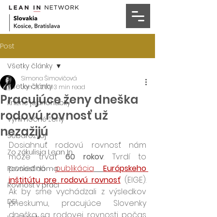
Post
Všetky články
Simona Šimovičová
Všetky články
Jan 21, 2021
3 min read
Pracujúce ženy dneška
Knižné jednohubky
rodovú rovnosť už
Výnimočné ženy
nezažijú
Sebarozvoj
Dosiahnuť rodovú rovnosť nám 
Zo zákulisia Lean In
môže trvať 
60 rokov
. Tvrdí to 
posledná 
publikácia
Európskeho 
Rovnosť doma
inštitútu pre rodovú rovnosť
(EIGE). 
Rovnosť v práci
Ak by sme vychádzali z výsledkov 
DEI
prieskumu, pracujúce Slovenky 
dneška sa rodovej rovnosti počas 