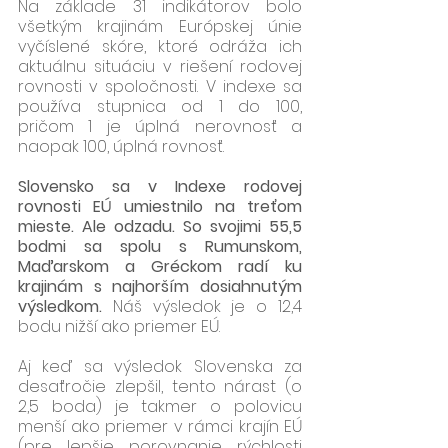
Na základe 31 indikátorov bolo 
všetkým krajinám Európskej únie 
vyčíslené skóre, ktoré odráža ich 
aktuálnu situáciu v riešení rodovej 
rovnosti v spoločnosti. V indexe sa 
používa stupnica od 1 do 100, 
pričom 1 je úplná nerovnosť a 
naopak 100, úplná rovnosť. 
Slovensko sa v Indexe rodovej 
rovnosti EÚ umiestnilo na treťom 
mieste. Ale odzadu. So svojimi 55,5 
bodmi sa spolu s Rumunskom, 
Maďarskom a Gréckom radí ku 
krajinám s najhorším dosiahnutým 
výsledkom. 
Náš výsledok je o 12,4 
bodu nižší ako priemer EÚ.
Aj keď sa výsledok Slovenska za 
desaťročie zlepšil, tento nárast (o 
2,5 boda) je takmer o polovicu 
menší ako priemer v rámci krajín EÚ 
(pre lepšie porovnanie rýchlosti 