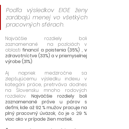
Podľa výsledkov EIGE ženy 
zarábajú menej vo všetkých 
pracovných sférach.
Najväčšie rozdiely boli 
zaznamenané  na pozíciách v 
oblasti 
financií a poistenia (35%) , v 
zdravotníctve (33%) a v priemyselnej 
výrobe (31%)
. 
Aj napriek medziročne sa 
zlepšujúcemu výsledku indexu v 
kategórii práce, pretrváva dodnes 
na Slovensku mnoho rodových 
rozdielov. 
Najväčšie rozdiely boli 
zaznamenané práve u párov s 
deťmi, kde až 92 % mužov pracuje na 
plný pracovný úväzok, čo je o 29 % 
viac ako v prípade žien matiek.