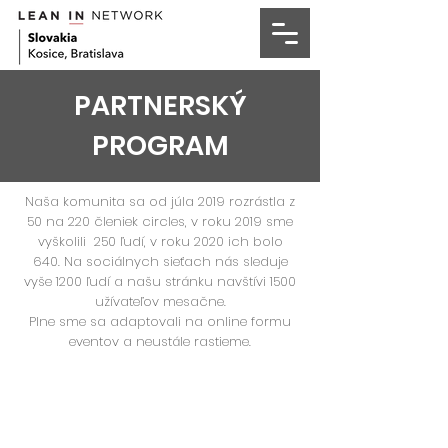
PARTNERSKÝ
PROGRAM
Naša komunita sa od júla 2019 rozrástla z
50 na 220 členiek circles, v roku 2019 sme
vyškolili 250 ľudí, v roku 2020 ich bolo
640. Na sociálnych sieťach nás sleduje
vyše 1200 ľudí a našu stránku navštívi 1500
užívateľov mesačne.
Plne sme sa adaptovali na online formu
eventov a neustále rastieme.