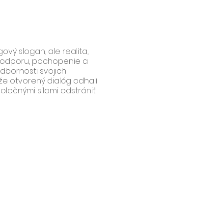
ový slogan, ale realita,
 podporu, pochopenie a
dbornosti svojich
e otvorený dialóg odhalí
ločnými silami odstrániť.
ame možnosť všetkým
na materskú alebo
avia záujem o návrat,
ucia o tom, ako to