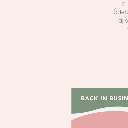
a 
(ale
aj 