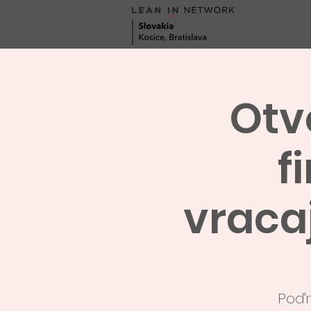
Otv
f
vracaj
Poďm