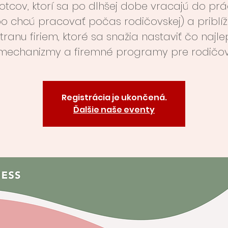
otcov, ktorí sa po dlhšej dobe vracajú do pr
bo chcú pracovať počas rodičovskej) a priblíž
stranu firiem, ktoré sa snažia nastaviť čo najle
mechanizmy a firemné programy pre rodičov
Registrácia je ukončená.
Ďalšie naše eventy