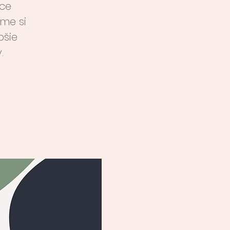
áce
me si
pšie
.