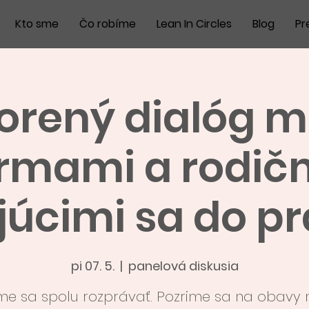
Kto sme
Čo robíme
Lean In Circles
Blog
Pr
orený dialóg m
irmami a rodič
úcimi sa do pr
pi 07. 5.
  |  
panelová diskusia
e sa spolu rozprávať. Pozrime sa na obav