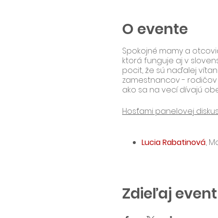
O evente
Spokojné mamy a otcovia, 
ktorá funguje aj v slov
pocit, že sú naďalej vít
zamestnancov - rodičov 
ako sa na vecí dívajú ob
Hosťami panelovej diskus
Lucia Rabatinová
, M
"Materská alebo práca? 
rodičom sa do práce vrá
rodičovskú dovolenku nám
prípadne prácu na skráten
Zdieľaj event
funguje vo firme, ktorú ve