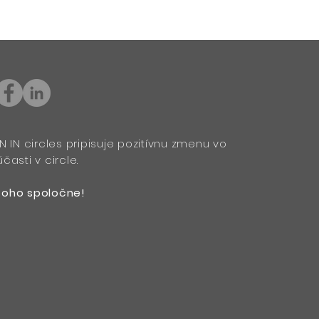
krátkodobého hľadiska sa
že diverzné tímy majú
amám zase odkazuje, že
i do dvoch rokov a každý
dá k tejto skvelej diskusii.
N IN circles pripisuje pozitívnu zmenu vo
časti v circle.
e Nadačný fond – Nadácia
toho spoločne!