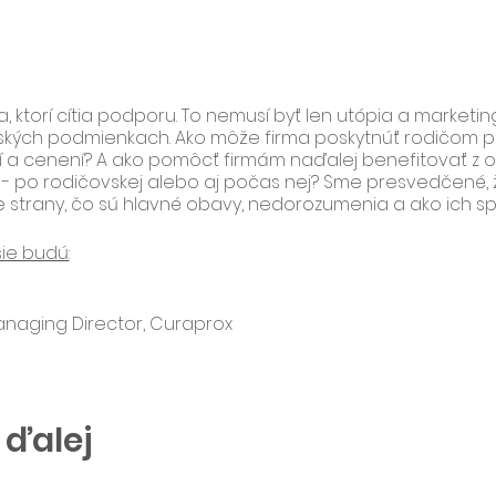
ktorí cítia podporu. To nemusí byť len utópia a marketing
enských podmienkach. Ako môže firma poskytnúť rodičom
aní a cenení? A ako pomôcť firmám naďalej benefitovať z o
- po rodičovskej alebo aj počas nej? Sme presvedčené, ž
e strany, čo sú hlavné obavy, nedorozumenia a ako ich spo
ie budú:
anaging Director, Curaprox
Našim kolegom poskytujeme to naj z oboch svetov. Dáv
tiť presne vtedy, keď to uznajú za vhodné. S odchodom 
 odchádzajú kvalitní, motivovaní a skúsení ľudia. Ak prej
ý úväzok, hľadáme cestu ako im vyjsť v ústrety," hovorí L
 ďalej
die.