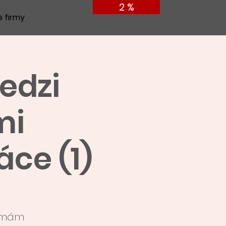
2 %
e firmy
edzi
mi
áce (1)
y mám