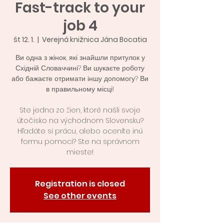
Fast-track to your
job 4
št 12. 1.
  |  
Verejná knižnica Jána Bocatia
Ви одна з жінок, які знайшли притулок у
Східній Словаччині? Ви шукаєте роботу
або бажаєте отримати іншу допомогу? Ви
в правильному місці!
Ste jedna zo žien, ktoré našli svoje
útočisko na východnom Slovensku?
Hľadáte si prácu, alebo oceníte inú
formu pomoci? Ste na správnom
mieste!
Registration is closed
See other events