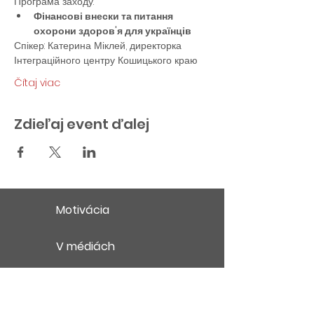
Програма заходу:
Фінансові внески та питання 
охорони здоров'я для українців
Спікер: Катерина Міклей, директорка 
Інтеграційного центру Кошицького краю
Čítaj viac
Zdieľaj event ďalej
Motivácia
V médiách
Obchodné podmienky