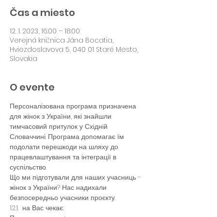
Čas a miesto
12. 1. 2023, 16:00 – 18:00
Verejná knižnica Jána Bocatia,
Hviezdoslavova 5, 040 01 Staré Mesto,
Slovakia
O evente
Персоналізована програма призначена 
для жінок з України, які знайшли 
тимчасовий притулок у Східній 
Словаччині. Програма допомагає їм 
подолати перешкоди на шляху до 
працевлаштування та інтеграції в 
суспільство.
Що ми підготували для наших учасниць - 
жінок з України? Нас надихали 
безпосередньо учасники проєкту.
12.1.  на Вас чекає: