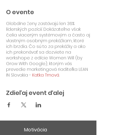
O evente
Globálne ženy zastávajú len 36%
líderských pozícií. Dokázateľne však
čelia viacerým systémovým a často aj
vlastným osobným prekážkam, ktoré
ich brzdia. Čo sú to za prekážky a ako
ich prekonávať sa dozviete na
workshope z edície Women Will (by
Grow With Google), ktorým vás
prevedie marketingová riaditeľka LEAN
IN Slovakia -
Katka Trnová
.
Zdieľaj event ďalej
Motivácia