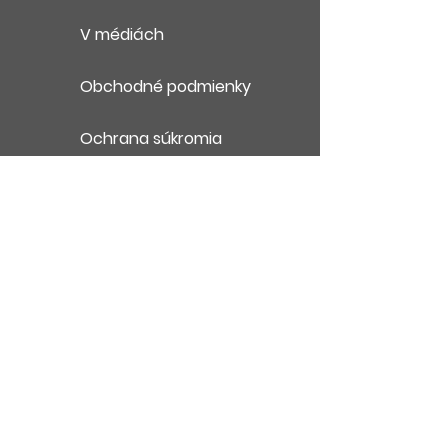
V médiách
Obchodné podmienky
Ochrana súkromia
Kontakt
English Summary
86% členiek LEAN IN circles
pripisuje pozitívnu zmenu vo