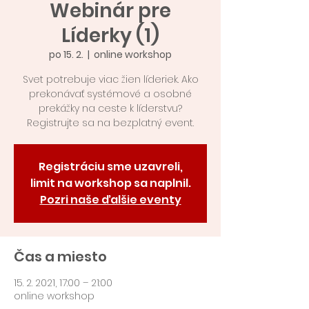
Webinár pre
Líderky (1)
po 15. 2.
  |  
online workshop
Svet potrebuje viac žien líderiek. Ako
prekonávať systémové a osobné
prekážky na ceste k líderstvu?
Registrujte sa na bezplatný event.
Registráciu sme uzavreli,
limit na workshop sa naplnil.
Pozri naše ďalšie eventy
Čas a miesto
15. 2. 2021, 17:00 – 21:00
online workshop