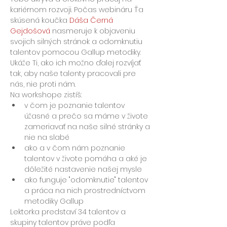
kariérnom rozvoji. Počas webináru Ťa 
skúsená koučka 
Dáša Černá 
Gejdošová
 nasmeruje k objaveniu 
svojich silných stránok a odomknutiu 
talentov pomocou Gallup metodiky. 
Ukáže Ti, ako ich možno ďalej rozvíjať 
tak, aby naše talenty pracovali pre 
nás, nie proti nám.
Na workshope zistíš:
v čom je poznanie talentov 
úžasné a prečo sa máme v živote 
zameriavať na naše silné stránky a 
nie na slabé
ako a v čom nám poznanie 
talentov v živote pomáha a aké je 
dôležité nastavenie našej mysle
ako funguje "odomknutie" talentov 
a práca na nich prostredníctvom 
metodiky Gallup
Lektorka predstaví 34 talentov a 
skupiny talentov práve podľa 