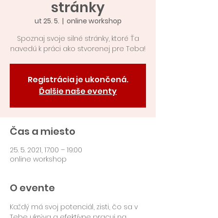
stránky
ut 25. 5.
  |  
online workshop
Spoznaj svoje silné stránky, ktoré Ťa
navedú k práci ako stvorenej pre Teba!
Registrácia je ukončená.
Ďalšie naše eventy
Čas a miesto
25. 5. 2021, 17:00 – 19:00
online workshop
O evente
Každý má svoj potenciál, zisti, čo sa v 
Tebe ukrýva a efektívne pracuj na 