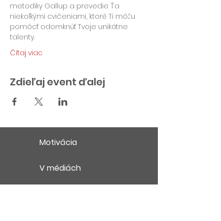
metodiky Gallup a prevedie Ťa 
niekoľkými cvičeniami, ktoré Ti môžu 
pomôcť odomknúť Tvoje unikátne 
talenty.  
Čítaj viac
Zdieľaj event ďalej
Motivácia
V médiách
Obchodné podmienky
Ochrana súkromia