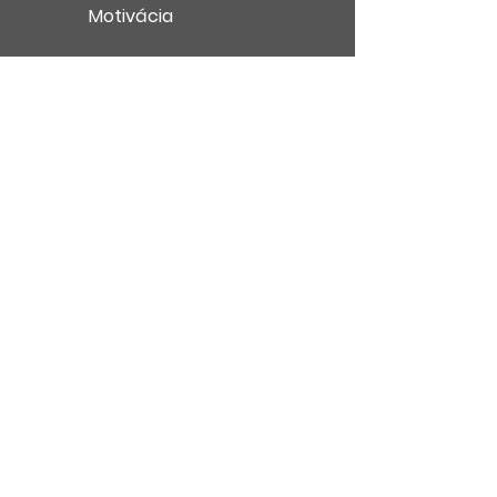
Motivácia
V médiách
Obchodné podmienky
Ochrana súkromia
Kontakt
English Summary