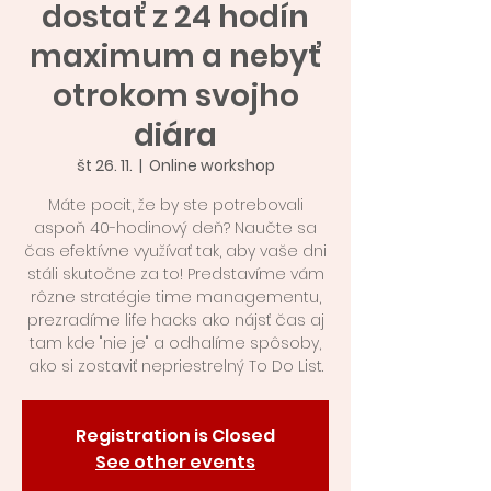
dostať z 24 hodín
maximum a nebyť
otrokom svojho
diára
št 26. 11.
  |  
Online workshop
Máte pocit, že by ste potrebovali
aspoň 40-hodinový deň? Naučte sa
čas efektívne využívať tak, aby vaše dni
stáli skutočne za to! Predstavíme vám
rôzne stratégie time managementu,
prezradíme life hacks ako nájsť čas aj
tam kde "nie je" a odhalíme spôsoby,
ako si zostaviť nepriestrelný To Do List.
Registration is Closed
See other events