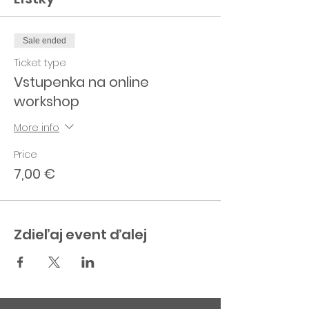
Obsah:
Prečo ten "hype" okolo
Sale ended
produktivity?
Techniky plánovania ktoré NAOZAJ
Ticket type
fungujú
Vstupenka na online
Ako "množiť" svoj čas?
workshop
Appky a tooly
Lektorka:
Alžbeta Palkoci
More info
Počet miest je limitovaný!
Price
7,00 €
Zdieľaj event ďalej