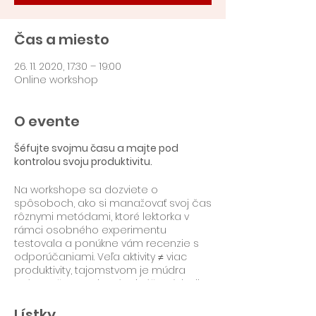
Čas a miesto
26. 11. 2020, 17:30 – 19:00
Online workshop
O evente
Šéfujte svojmu času a majte pod
kontrolou svoju produktivitu.
Na workshope sa dozviete o
spôsoboch, ako si manažovať svoj čas
rôznymi metódami, ktoré lektorka v
rámci osobného experimentu
testovala a ponúkne vám recenzie s
odporúčaniami. Veľa aktivity ≠ viac
produktivity, tajomstvom je múdra
práca s časom, ktorá prináša výsledky
a zároveň pohodu.
Lístky