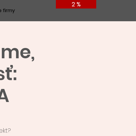
2 %
e firmy
ime,
ť:
A
ekt?