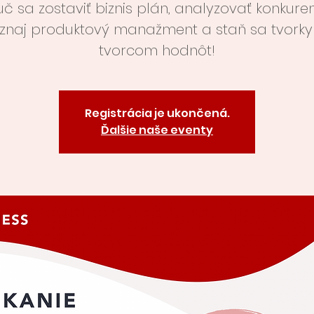
č sa zostaviť biznis plán, analyzovať konkuren
znaj produktový manažment a staň sa tvorky
tvorcom hodnôt!
Registrácia je ukončená.
Ďalšie naše eventy