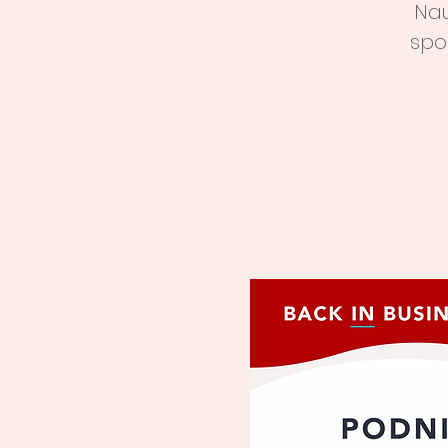
Nau
spo