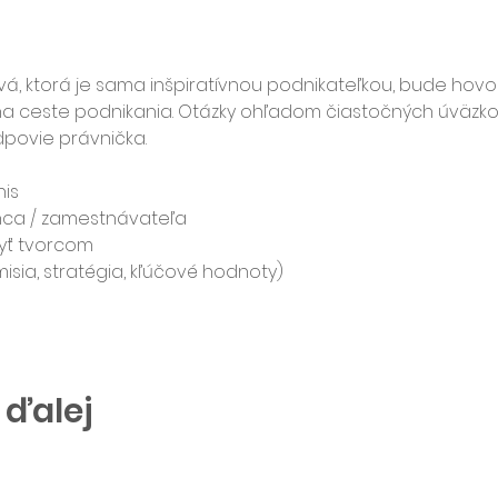
vá, ktorá je sama inšpiratívnou podnikateľkou, bude hovori
na ceste podnikania. Otázky ohľadom čiastočných úväzkov
povie právnička.
nis
nca / zamestnávateľa
byť tvorcom
misia, stratégia, kľúčové hodnoty)
 ďalej