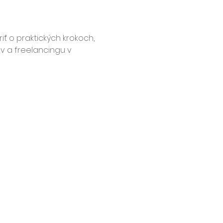
ť o praktických krokoch, 
 a freelancingu v 