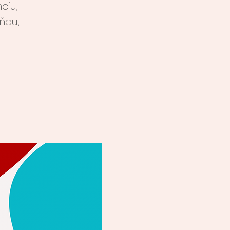
ciu,
ňou,