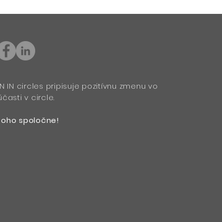
N IN circles pripisuje pozitívnu zmenu vo
časti v circle.
toho spoločne!