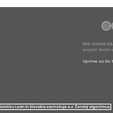
86% členiek LEA
svojom živote ú
Oprime sa do 
niciatívu Lean In Slovakia zastrešuje o.z. Ženský algoritmus