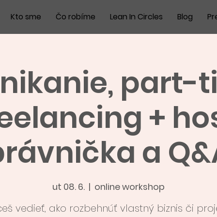
Kto sme
Čo robíme
Lean In Circles
Blog
Pr
nikanie, part-t
reelancing + hos
právnička a Q&
ut 08. 6.
  |  
online workshop
eš vedieť, ako rozbehnúť vlastný biznis či proj