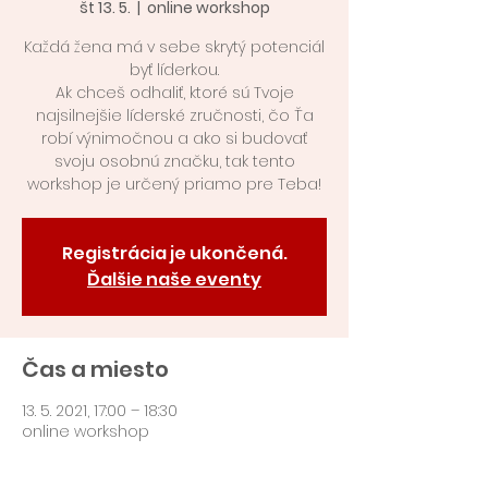
št 13. 5.
  |  
online workshop
Každá žena má v sebe skrytý potenciál
byť líderkou.
Ak chceš odhaliť, ktoré sú Tvoje
najsilnejšie líderské zručnosti, čo Ťa
robí výnimočnou a ako si budovať
svoju osobnú značku, tak tento
workshop je určený priamo pre Teba!
Registrácia je ukončená.
Ďalšie naše eventy
Čas a miesto
13. 5. 2021, 17:00 – 18:30
online workshop