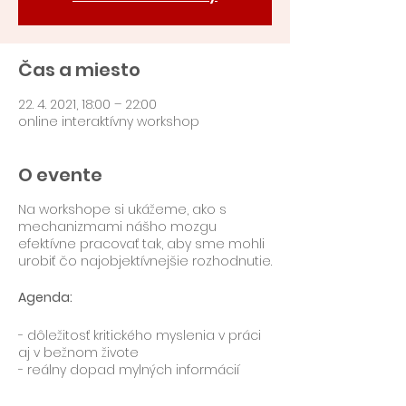
Čas a miesto
22. 4. 2021, 18:00 – 22:00
online interaktívny workshop
O evente
Na workshope si ukážeme, ako s
mechanizmami nášho mozgu
efektívne pracovať tak, aby sme mohli
urobiť čo najobjektívnejšie rozhodnutie.
Agenda:
- dôležitosť kritického myslenia v práci
aj v bežnom živote
- reálny dopad mylných informácií
- prečo sa mozgu nedá vždy veriť