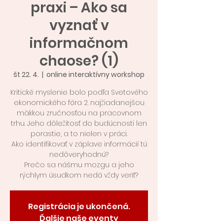
praxi – Ako sa
vyznať v
informačnom
chaose? (1)
št 22. 4.
  |  
online interaktívny workshop
Kritické myslenie bolo podľa Svetového
ekonomického fóra 2. najžiadanejšou
mäkkou zručnosťou na pracovnom
trhu. Jeho dôležitosť do budúcnosti len
porastie, a to nielen v práci.
Ako identifikovať v záplave informácií tú
nedôveryhodnú?
Prečo sa nášmu mozgu a jeho
rýchlym úsudkom nedá vždy veriť?
Registrácia je ukončená.
Ďalšie naše eventy