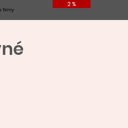
2 %
e firmy
vné