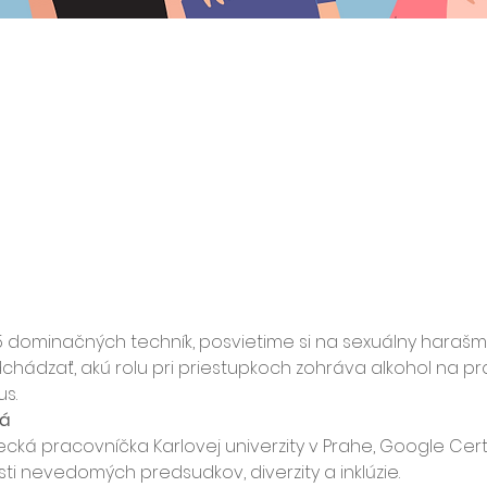
dominačných techník, posvietime si na sexuálny harašme
chádzať, akú rolu pri priestupkoch zohráva alkohol na pra
us.
vá
ecká pracovníčka Karlovej univerzity v Prahe, Google Certif
asti nevedomých predsudkov, diverzity a inklúzie.