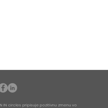
N IN circles pripisuje pozitívnu zmenu vo