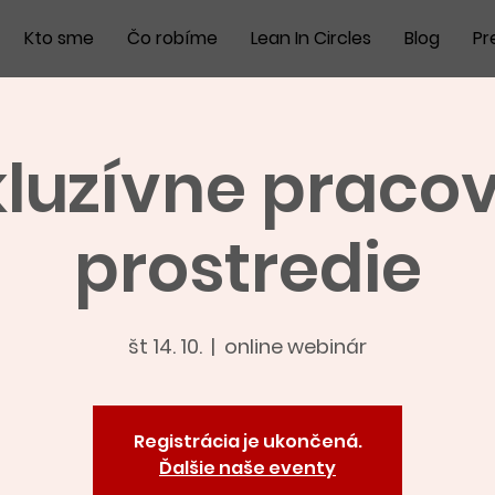
Kto sme
Čo robíme
Lean In Circles
Blog
Pr
kluzívne praco
prostredie
št 14. 10.
  |  
online webinár
Registrácia je ukončená.
Ďalšie naše eventy