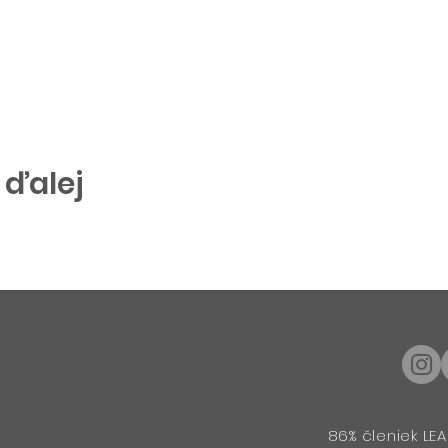
 ďalej
86% členiek LEA