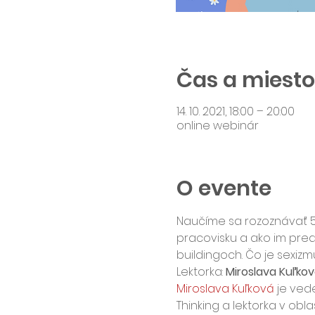
Čas a miesto
14. 10. 2021, 18:00 – 20:00
online webinár
O evente
Naučíme sa rozoznávať 5 
pracovisku a ako im pred
buildingoch. Čo je sexizm
Lektorka: 
Miroslava Kuľko
Miroslava Kuľková
 je ved
Thinking a lektorka v obl