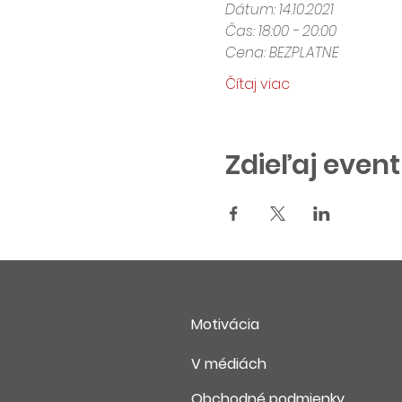
Dátum: 14.10.2021
Čas: 18:00 - 20:00
Cena: BEZPLATNE
Čítaj viac
Zdieľaj event
Motivácia
V médiách
Obchodné podmienky