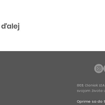
 ďalej
86% členiek LEA
svojom živote ú
Oprime sa do 