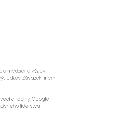
iu medzier a výziev, 
ýsledkov. Záväzok firiem 
vecí a rodiny, Google 
zívneho líderstva.