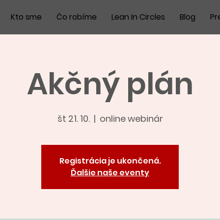
Kto sme
Čo robíme
Lean In Circles
Blog
Pr
Akčný plán
št 21. 10.
  |  
online webinár
Registrácia je ukončená.
Ďalšie naše eventy