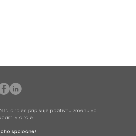
N IN circles pripisuje pozitívnu zmenu vo
časti v circle.
toho spoločne!