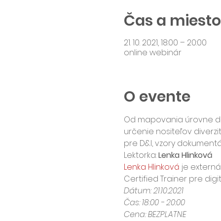
Čas a miesto
21. 10. 2021, 18:00 – 20:00
online webinár
O evente
Od mapovania úrovne diver
určenie nositeľov diverzi
pre D&I, vzory dokumentá
Lektorka: 
Lenka Hlinková
Lenka Hlinková 
je externá
Certified Trainer pre dig
Dátum: 21.10.2021
Čas: 18:00 - 20:00
Cena: BEZPLATNE