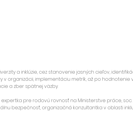
zity a inklúzie, cez stanovenie jasných cieľov, identifikác
ty v organizácii, implementáciu metrík, až po hodnotenie v
cie a zber spätnej väzby.
 expertka pre rodovú rovnosť na Ministerstve práce, soc. 
itálnu bezpečnosť, organizačná konzultantka v oblasti inklu