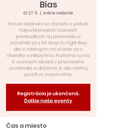
Bias
št 27. 5.
  |  
online webinár
Počas webinára sa dozvieš o piatich
najrozšírenejších rodových
predsudkoch na pracovisku a
zoznámiš sa s 50 Ways to Fight Bias
ako s nástrojom na učenie sa o
diverzite a inklúzii hrou. Pozrieme sa na
5 vzorových situácii z pracovného
prostredia a ukážeme si, ako nástroj
použiť vo svojom tíme.
Registrácia je ukončená.
Ďalšie naše eventy
Čas a miesto