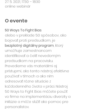
27. 5. 2021, 17:30 – 18:30
online webinár
O evente
50 Ways To Fight Bias
alebo v preklade 50 spôsobov, ako 
bojovať proti predsudkom, je 
bezplatný digitálny program
, ktorý 
umožňuje zamestnancom 
identifikovať a čeliť nevedomým 
predsudkom na pracovisku. 
Prevedieme vás materiálmi aj 
prístupmi, ako tento nástroj efektívne 
používať v tímoch a ako ním 
adresovať rôzne situácie z 
každodenného života v práci. Nástroj 
50 Ways to Fight Bias môžete použiť 
vo firme na implementáciu diverzity a 
inklúzie a môže slúžiť ako pomoc pre 
personalistov.