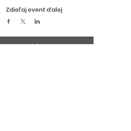
Zdieľaj event ďalej
Motivácia
V médiách
Obchodné podmienky
Ochrana súkromia
Kontakt
English Summary