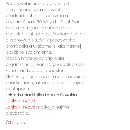
Počas webináru sa dozvieš o 5 
najrozšírenejších rodových 
predsudkoch na pracovisku a 
zoznámiš sa s 50 Ways to Fight Bias 
ako s nástrojom na učenie sa o 
diverzite a inklúzii hrou. Pozrieme sa na 
5 vzorových situácii z pracovného 
prostredia a ukážeme si, ako nástroj 
použiť vo svojom tíme.
Obsah materiálov pripravila 
organizaácia LeanIn.org v spolupráci s 
konzultantkou spoločnosťou 
McKinsey a sú založené na najnovších 
prieskumoch, faktoch a osvedčených 
postupoch.
Lektorka: riaditeľka Lean In Slovakia
Lenka Hlinková
Lenka Hlinková
 motivuje najmä 
dievčatá a…
Čítaj viac