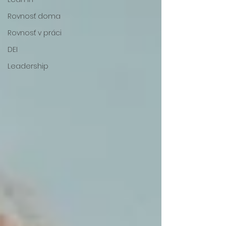
Rovnosť doma
Rovnosť v práci
DEI
Leadership